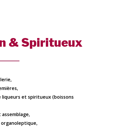
on & Spiritueux
lerie,
emières,
liqueurs et spiritueux (boissons
et assemblage,
 organoleptique,