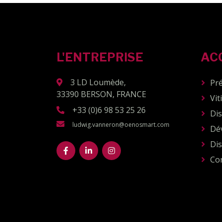
L'ENTREPRISE
AC
3 LD Loumède,
Pr
33390 BERSON, FRANCE
Vit
+33 (0)6 98 53 25 26
Dis
ludwig.vanneron@oenosmart.com
Dé
Dis
Co