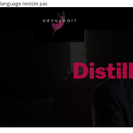
language nexiste pas
Disti